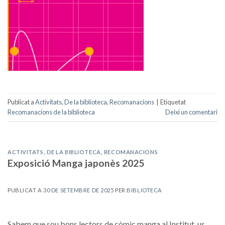
Publicat a
Activitats
,
De la biblioteca
,
Recomanacions
|
Etiquetat
Recomanacions de la biblioteca
Deixi un comentari
ACTIVITATS
,
DE LA BIBLIOTECA
,
RECOMANACIONS
Exposició Manga japonès 2025
PUBLICAT A
30 DE SETEMBRE DE 2025
PER
BIBLIOTECA
Sabem que sou bons lectors de còmic manga al Institut, us