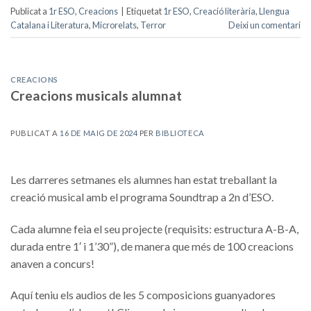
Publicat a
1r ESO
,
Creacions
|
Etiquetat
1r ESO
,
Creació literària
,
Llengua
Catalana i Literatura
,
Microrelats
,
Terror
Deixi un comentari
CREACIONS
Creacions musicals alumnat
PUBLICAT A
16 DE MAIG DE 2024
PER
BIBLIOTECA
Les darreres setmanes els alumnes han estat treballant la
creació musical amb el programa Soundtrap a 2n d’ESO.
Cada alumne feia el seu projecte (requisits: estructura A-B-A,
durada entre 1′ i 1’30”), de manera que més de 100 creacions
anaven a concurs!
Aquí teniu els audios de les 5 composicions guanyadores