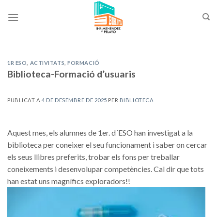
Skip
to
content
1R ESO
,
ACTIVITATS
,
FORMACIÓ
Biblioteca-Formació d’usuaris
PUBLICAT A
4 DE DESEMBRE DE 2025
PER
BIBLIOTECA
Aquest mes, els alumnes de 1er. d´ESO han investigat a la
biblioteca per coneixer el seu funcionament i saber on cercar
els seus llibres preferits, trobar els fons per treballar
coneixements i desenvolupar competències. Cal dir que tots
han estat uns magnífics exploradors!!