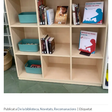
Publicat a
De la biblioteca
,
Novetats
,
Recomanacions
|
Etiquetat