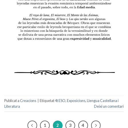
Publicat a
Creacions
|
Etiquetat
4t ESO
,
Exposicions
,
Llengua Castellana i
Literatura
Deixi un comentari
1
2
3
4