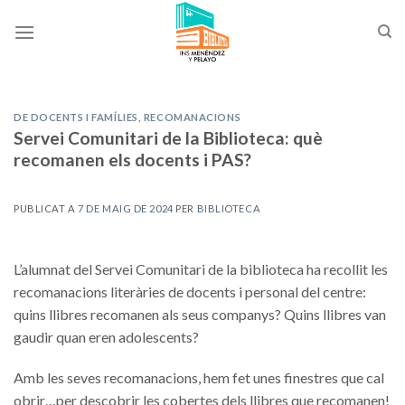
Skip
to
content
DE DOCENTS I FAMÍLIES
,
RECOMANACIONS
Servei Comunitari de la Biblioteca: què
recomanen els docents i PAS?
PUBLICAT A
7 DE MAIG DE 2024
PER
BIBLIOTECA
L’alumnat del Servei Comunitari de la biblioteca ha recollit les
recomanacions literàries de docents i personal del centre:
quins llibres recomanen als seus companys? Quins llibres van
gaudir quan eren adolescents?
Amb les seves recomanacions, hem fet unes finestres que cal
obrir…per descobrir les cobertes dels llibres que recomanen!