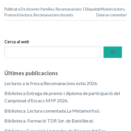
Publicat a
De docents i famílies
,
Recomanacions
|
Etiquetat
Models lectors
,
Promoció lectura
,
Recomanacions docents
Deixi un comentari
Cerca al web
Últimes publicacions
Lectures a la fresca.Recomanacions estiu 2026.
Biblioteca.Entrega de premis i diploma de participació del
Campionat d’Escacs MYP 2026.
Biblioteca. Lectura comentada.La Metamorfosi.
Biblioteca. Formació TDR 1er. de Batxillerat.
Biblioteca.Exposició Llegendes de Bécquer.4rt Eso