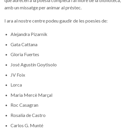
que adrecen a la poesia completa i al llibre de la biblioteca,
amb un missatge per animar al préstec.
I ara al nostre centre podeu gaudir de les poesies de:
Alejandra Pizarnik
Gata Cattana
Gloria Fuertes
José Agustín Goytisolo
JV Foix
Lorca
Maria Mercè Marçal
Roc Casagran
Rosalía de Castro
Carlos G. Munté